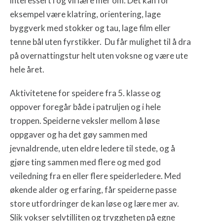
interessert i og vil lære mer om. Det kan for
eksempel være klatring, orientering, lage
byggverk med stokker og tau, lage film eller
tenne bål uten fyrstikker. Du får mulighet til å dra
på overnattingstur helt uten voksne og være ute
hele året.
Aktivitetene for speidere fra 5. klasse og
oppover foregår både i patruljen og i hele
troppen. Speiderne veksler mellom å løse
oppgaver og ha det gøy sammen med
jevnaldrende, uten eldre ledere til stede, og å
gjøre ting sammen med flere og med god
veiledning fra en eller flere speiderledere. Med
økende alder og erfaring, får speiderne passe
store utfordringer de kan løse og lære mer av.
Slik vokser selvtilliten og tryggheten på egne