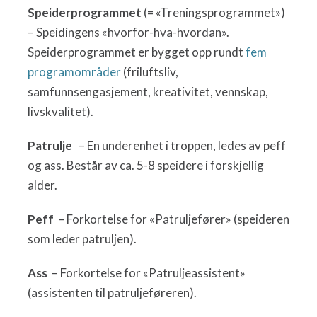
Speiderprogrammet
(= «Treningsprogrammet»)
– Speidingens «hvorfor-hva-hvordan».
Speiderprogrammet er bygget opp rundt
fem
programområder
(friluftsliv,
samfunnsengasjement, kreativitet, vennskap,
livskvalitet).
Patrulje
– En underenhet i troppen, ledes av peff
og ass. Består av ca. 5-8 speidere i forskjellig
alder.
Peff
– Forkortelse for «Patruljefører» (speideren
som leder patruljen).
Ass
– Forkortelse for «Patruljeassistent»
(assistenten til patruljeføreren).