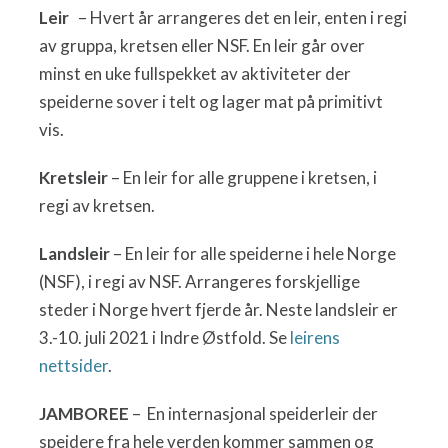
Leir
– Hvert år arrangeres det en leir, enten i regi
av gruppa, kretsen eller NSF. En leir går over
minst en uke fullspekket av aktiviteter der
speiderne sover i telt og lager mat på primitivt
vis.
Kretsleir
– En leir for alle gruppene i kretsen, i
regi av kretsen.
Landsleir
– En leir for alle speiderne i hele Norge
(NSF), i regi av NSF. Arrangeres forskjellige
steder i Norge hvert fjerde år. Neste landsleir er
3.-10. juli 2021 i Indre Østfold. Se
leirens
nettsider
.
JAMBOREE
– En internasjonal speiderleir der
speidere fra hele verden kommer sammen og