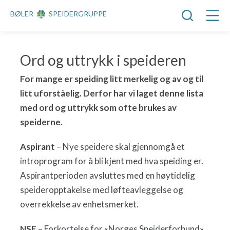
BØLER
SPEIDERGRUPPE
Ord og uttrykk i speideren
For mange er speiding litt merkelig og av og til
litt uforståelig. Derfor har vi laget denne lista
med ord og uttrykk som ofte brukes av
speiderne.
Aspirant
– Nye speidere skal gjennomgå et
introprogram for å bli kjent med hva speiding er.
Aspirantperioden avsluttes med en høytidelig
speideropptakelse med løfteavleggelse og
overrekkelse av enhetsmerket.
NSF
– Forkortelse for «Norges Speiderforbund»,