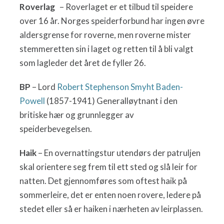
Roverlag
– Roverlaget er et tilbud til speidere
over 16 år. Norges speiderforbund har ingen øvre
aldersgrense for roverne, men roverne mister
stemmeretten sin i laget og retten til å bli valgt
som lagleder det året de fyller 26.
BP
– Lord
Robert Stephenson Smyht Baden-
Powell
(1857-1941) Generalløytnant i den
britiske hær og grunnlegger av
speiderbevegelsen.
Haik
– En overnattingstur utendørs der patruljen
skal orientere seg frem til ett sted og slå leir for
natten. Det gjennomføres som oftest haik på
sommerleire, det er enten noen rovere, ledere på
stedet eller så er haiken i nærheten av leirplassen.